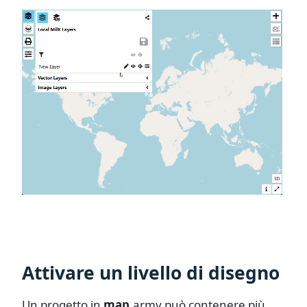
Attivare un livello di disegno
Un progetto in
map
.army
può contenere più