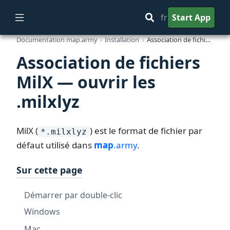
fr
Start App
Documentation map.army
Installation
Association de fichiers MilX — ouvrir les .milxlyz
Association de fichiers
MilX — ouvrir les
.milxlyz
MilX (
) est le format de fichier par
*.milxlyz
défaut utilisé dans
map
.army
.
Sur cette page
Démarrer par double-clic
Windows
Mac