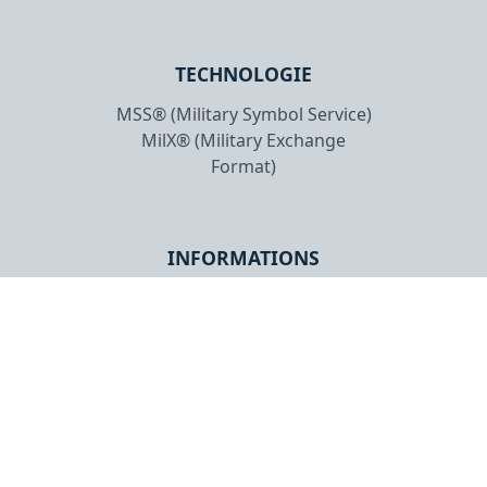
TECHNOLOGIE
MSS® (Military Symbol Service)
MilX® (Military Exchange
Format)
INFORMATIONS
Forum utilisateurs
Aperçu de l'application
Mentions légales
Politique de confidentialité
Copyright © 2026 gs-soft AG. Tous droits
réservés.