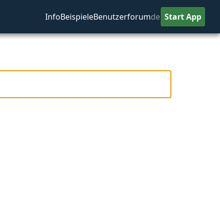
Info
Beispiele
Benutzerforum
de
Start App