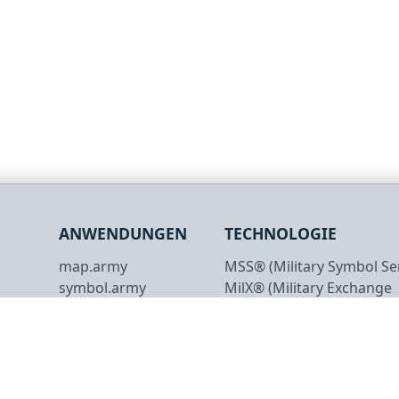
ANWENDUNGEN
TECHNOLOGIE
map.army
MSS® (Military Symbol Ser
symbol.army
MilX® (Military Exchange
Format)
Copyright © 2026 gs-soft AG. Alle Rechte vorbehalten.