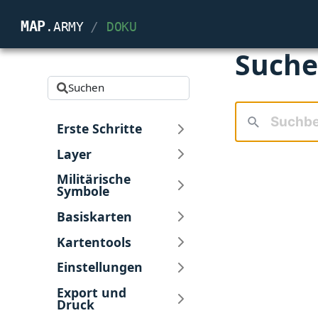
map
.army
/
Doku
Such
Suchen
Erste Schritte
Layer
Militärische
Symbole
Basiskarten
Kartentools
Einstellungen
Export und
Druck