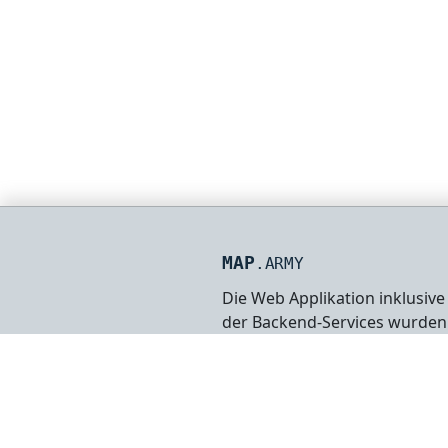
MAP
.ARMY
Die Web Applikation inklusive
der Backend-Services wurden
durch
gs-soft AG
entwickelt.